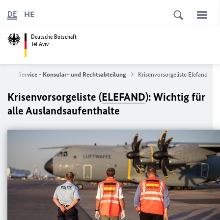
HE
DE
Deutsche Botschaft
Tel Aviv
ite
Service - Konsular- und Rechtsabteilung
Krisenvorsorgeliste Elefand
Krisenvorsorgeliste (
ELEFAND
): Wichtig für
alle Auslandsaufenthalte