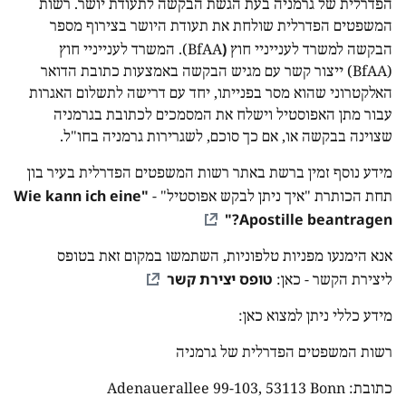
הפדרלית של גרמניה בעת הגשת הבקשה לתעודת יושר. רשות
המשפטים הפדרלית שולחת את תעודת היושר בצירוף מספר
(
הבקשה למשרד לענייניי חוץ
BfAA). המשרד לענייניי חוץ
(BfAA) ייצור קשר עם מגיש הבקשה באמצעות כתובת הדואר
האלקטרוני שהוא מסר בפנייתו, יחד עם דרישה לתשלום האגרות
עבור מתן האפוסטיל וישלח את המסמכים לכתובת בגרמניה
שצוינה בבקשה או, אם כך סוכם, לשגרירות גרמניה בחו"ל.
מידע נוסף זמין ברשת באתר רשות המשפטים הפדרלית בעיר בון
"Wie kann ich eine
תחת הכותרת "איך ניתן לבקש אפוסטיל" -
Apostille beantragen?"
אנא הימנעו מפניות טלפוניות, השתמשו במקום זאת בטופס
טופס יצירת קשר
ליצירת הקשר - כאן:
מידע כללי ניתן למצוא כאן:
רשות המשפטים הפדרלית של גרמניה
כתובת: Adenauerallee 99-103, 53113 Bonn