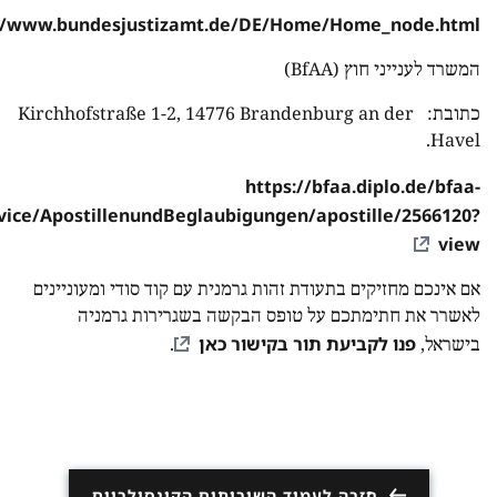
://www.bundesjustizamt.de/DE/Home/Home_node.html
המשרד לענייני חוץ (BfAA)
כתובת: Kirchhofstraße 1-2, 14776 Brandenburg an der
Havel.
https://bfaa.diplo.de/bfaa-
vice/ApostillenundBeglaubigungen/apostille/2566120?
view
אם אינכם מחזיקים בתעודת זהות גרמנית עם קוד סודי ומעוניינים
לאשרר את חתימתכם על טופס הבקשה בשגרירות גרמניה
פנו לקביעת תור בקישור כאן
בישראל,
.
חזרה לעמוד השירותים הקונסולריים